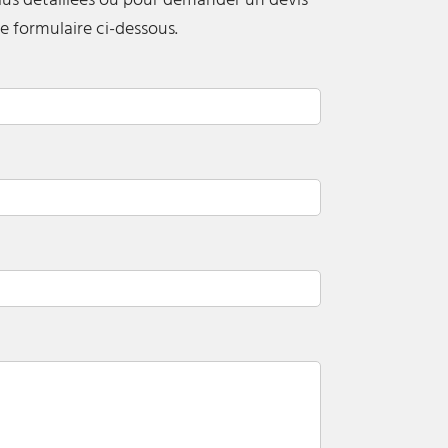
lus détaillées ou pour demander un devis
 le formulaire ci-dessous.