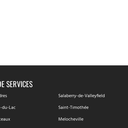
DE SERVICES
dres
Salaberry-de-Valleyfield
-du-Lac
Saint-Timothée
teaux
Melocheville