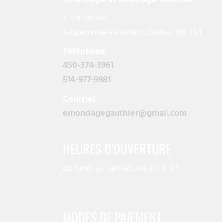
Émondage et Abattage Gauthier
3 Terr. de l'Ile
Salaberry-de-Valleyfield, Québec J6S 4S4
Téléphone
450-374-3961
514-977-9981
Courriel
emondagegauthier@gmail.com
HEURES D’OUVERTURE
du lundi au samedi, de 8h à 18h
MODES DE PAIEMENT