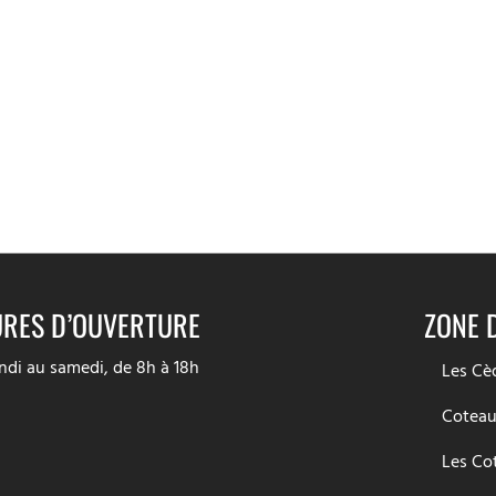
RES D’OUVERTURE
ZONE 
ndi au samedi, de 8h à 18h
Les Cè
Coteau
Les Co